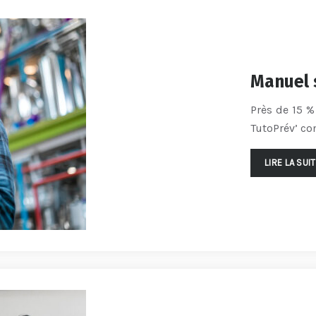
Manuel s
Près de 15 %
TutoPrév’ co
LIRE LA SUI